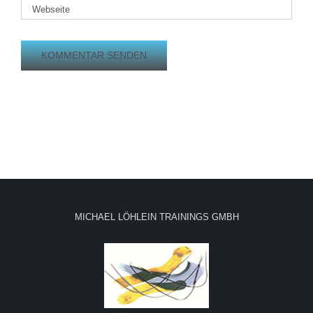
MICHAEL LÖHLEIN TRAININGS GMBH