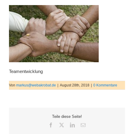
Teamentwicklung
Von
markus@webakrobat.de
|
August 28th, 2018
|
0 Kommentare
Teile diese Seite!
Facebook
X
LinkedIn
E-
Mail