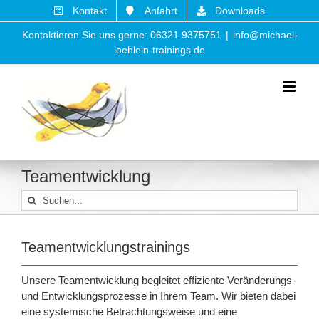
Zum
Kontakt
Anfahrt
Downloads
Inhalt
Kontaktieren Sie uns gerne: 06321 9375751
|
info@michael-
springen
loehlein-trainings.de
Teamentwicklung
Suche
nach:
Teamentwicklungstrainings
Unsere Teamentwicklung begleitet effiziente Veränderungs-
und Entwicklungsprozesse in Ihrem Team. Wir bieten dabei
eine systemische Betrachtungsweise und eine