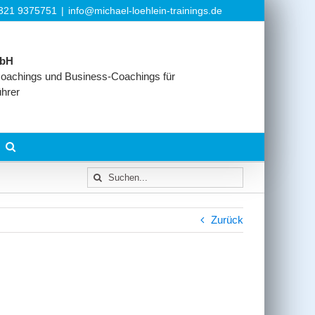
6321 9375751
|
info@michael-loehlein-trainings.de
mbH
oachings und Business-Coachings für
ührer
Suche
nach:
Zurück