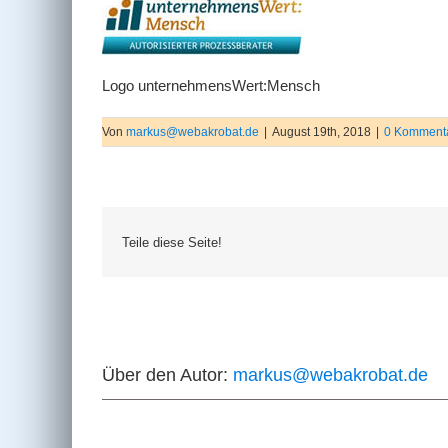
Logo unternehmensWert:Mensch
Von
markus@webakrobat.de
|
August 19th, 2018
|
0 Komment
Teile diese Seite!
Über den Autor:
markus@webakrobat.de