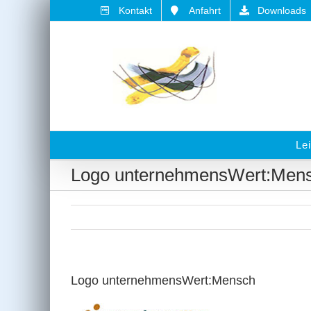
Zum
Kontakt
Anfahrt
Downloads
Inhalt
springen
Le
Logo unternehmensWert:Men
Logo unternehmensWert:Mensch