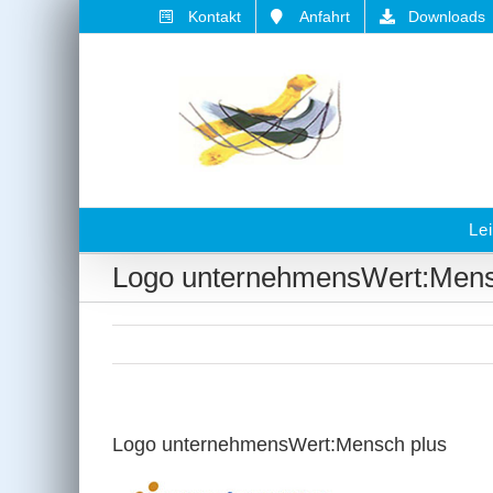
Zum
Kontakt
Anfahrt
Downloads
Inhalt
springen
Le
Logo unternehmensWert:Mens
Logo unternehmensWert:Mensch plus