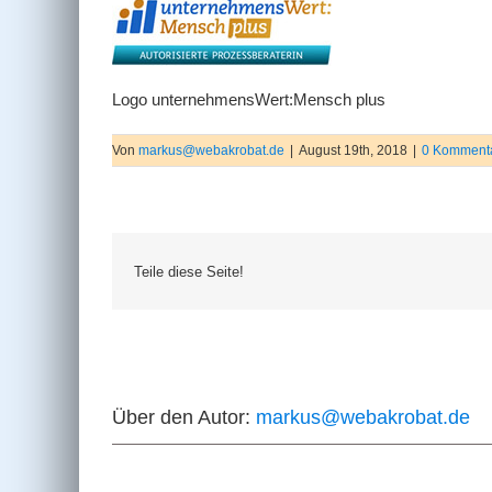
Logo unternehmensWert:Mensch plus
Von
markus@webakrobat.de
|
August 19th, 2018
|
0 Komment
Teile diese Seite!
Über den Autor:
markus@webakrobat.de