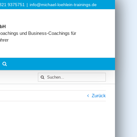
6321 9375751
|
info@michael-loehlein-trainings.de
mbH
oachings und Business-Coachings für
ührer
Suche
nach:
Zurück